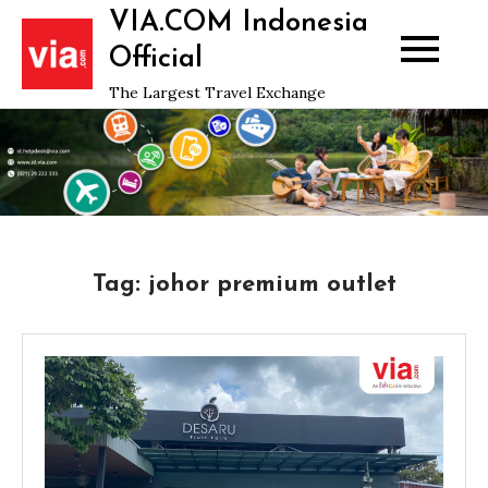
Skip
VIA.COM Indonesia
to
Official
content
The Largest Travel Exchange
Tag:
johor premium outlet