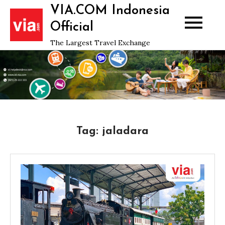
Skip
VIA.COM Indonesia
to
Official
content
The Largest Travel Exchange
Tag:
jaladara