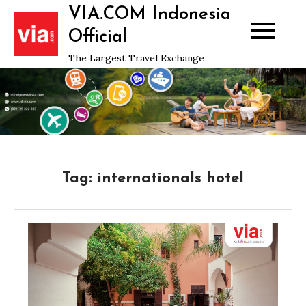
Skip
VIA.COM Indonesia
to
Official
content
The Largest Travel Exchange
Tag:
internationals hotel