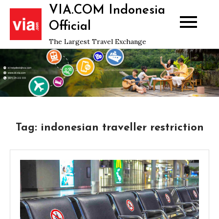
Skip
VIA.COM Indonesia
to
Official
content
The Largest Travel Exchange
Tag:
indonesian traveller restriction