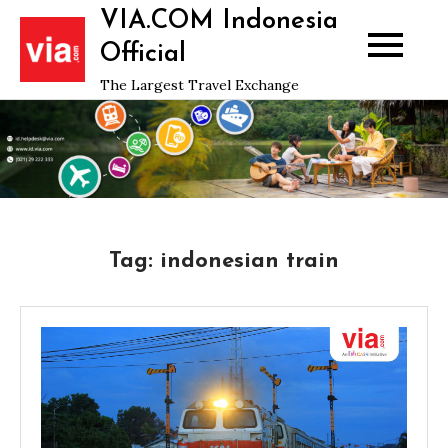
Skip
VIA.COM Indonesia
to
Official
content
The Largest Travel Exchange
Tag:
indonesian train