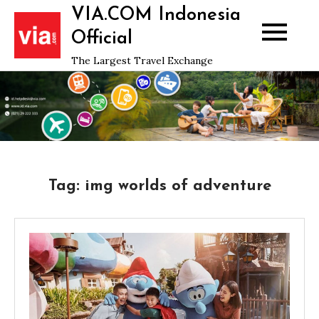
Skip
VIA.COM Indonesia
to
Official
content
The Largest Travel Exchange
Tag:
img worlds of adventure