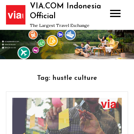
Skip
VIA.COM Indonesia
to
Official
content
The Largest Travel Exchange
Tag:
hustle culture