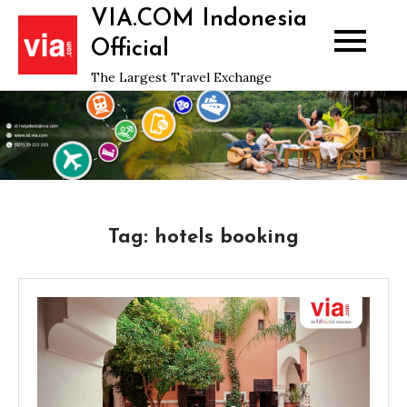
Skip
VIA.COM Indonesia
to
Official
content
The Largest Travel Exchange
Tag:
hotels booking