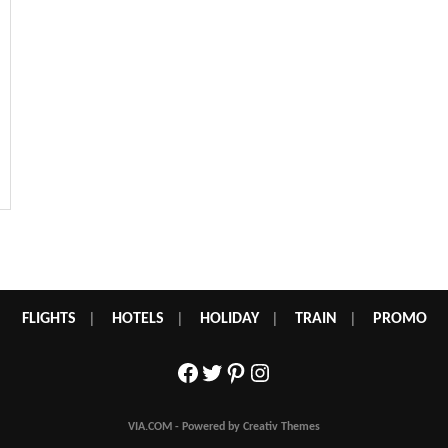
FLIGHTS
|
HOTELS
|
HOLIDAY
|
TRAIN
|
PROMO
Facebook
Twitter
Pinterest
Instagram
VIA.COM - Powered by Creativ Themes