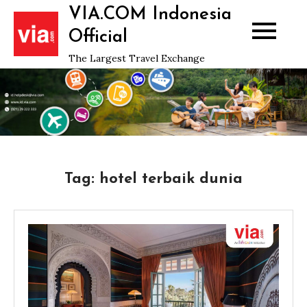
Skip
VIA.COM Indonesia
to
Official
content
The Largest Travel Exchange
Tag:
hotel terbaik dunia