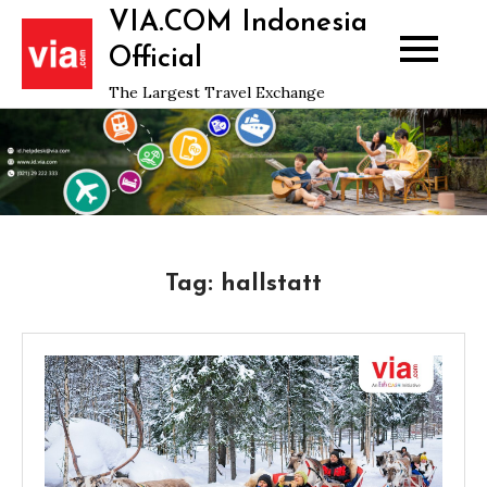
Skip
VIA.COM Indonesia
to
Official
content
The Largest Travel Exchange
Tag:
hallstatt