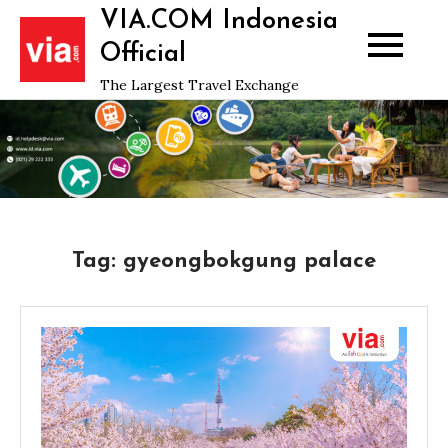
Skip
VIA.COM Indonesia
to
Official
content
The Largest Travel Exchange
Tag:
gyeongbokgung palace