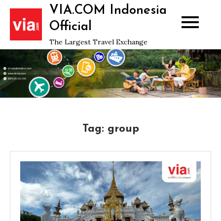
Skip
VIA.COM Indonesia
to
Official
content
The Largest Travel Exchange
Tag:
group