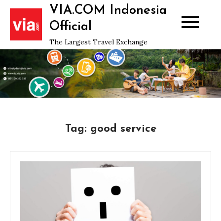
Skip
VIA.COM Indonesia
to
Official
content
The Largest Travel Exchange
Tag:
good service