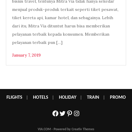
bisnis travel, tentunya Mitra Via tidak hanya sekedar
menjual produk-produk terkait seperti tiket pesawat,
tiket kereta api, kamar hotel, dan sebagainya. Lebih
dari itu, Mitra Via dituntut harus bisa memberikan
pelayanan terbaik kepada konsumen. Memberikan
pelayanan terbaik pun […]
January 7, 2019
FLIGHTS
|
HOTELS
|
HOLIDAY
|
TRAIN
|
PROMO
Facebook
Twitter
Pinterest
Instagram
VIA.COM - Powered by Creativ Themes