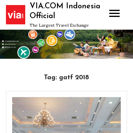
Skip
VIA.COM Indonesia
to
Official
content
The Largest Travel Exchange
Tag:
gatf 2018