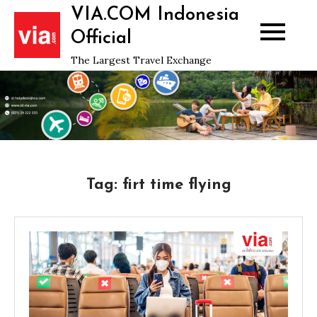
Skip
VIA.COM Indonesia
to
Official
content
The Largest Travel Exchange
Tag:
firt time flying