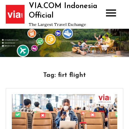
Skip
VIA.COM Indonesia
to
Official
content
The Largest Travel Exchange
Tag:
firt flight