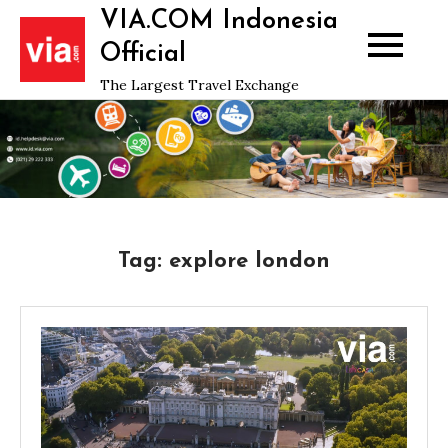
Skip
VIA.COM Indonesia
to
Official
content
The Largest Travel Exchange
Tag:
explore london