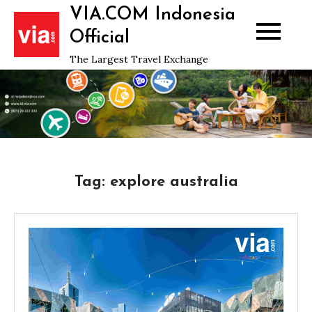
Skip
VIA.COM Indonesia
to
Official
content
The Largest Travel Exchange
Tag:
explore australia