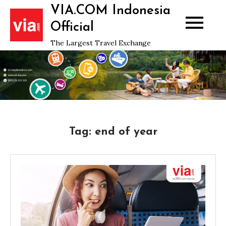
Skip
VIA.COM Indonesia
to
Official
content
The Largest Travel Exchange
Tag:
end of year