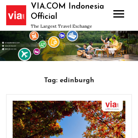
Skip
VIA.COM Indonesia
to
Official
content
The Largest Travel Exchange
Tag:
edinburgh