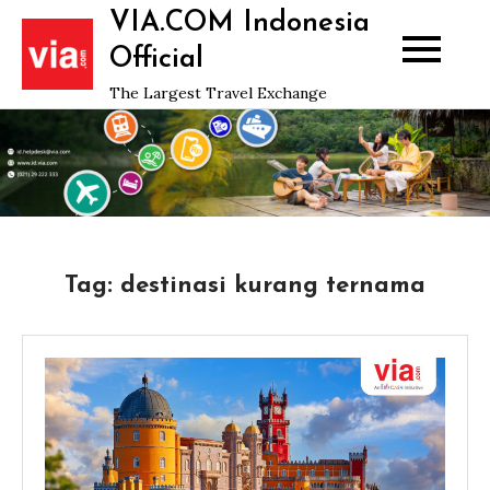
Skip
VIA.COM Indonesia
to
Official
content
The Largest Travel Exchange
Tag:
destinasi kurang ternama