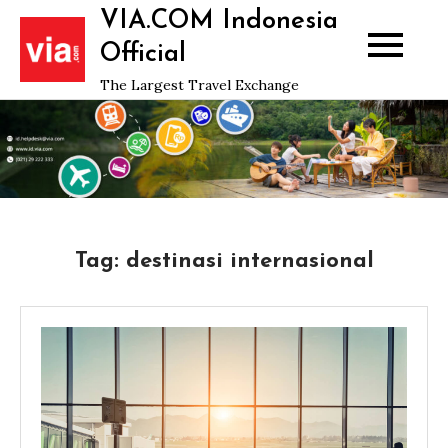
Skip
VIA.COM Indonesia
to
Official
content
The Largest Travel Exchange
Tag:
destinasi internasional