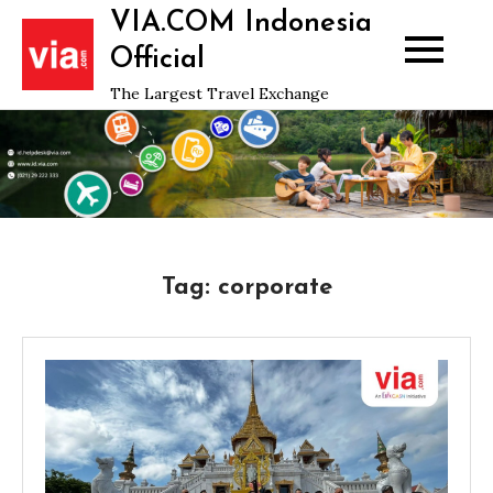
Skip
VIA.COM Indonesia
to
Official
content
The Largest Travel Exchange
Tag:
corporate