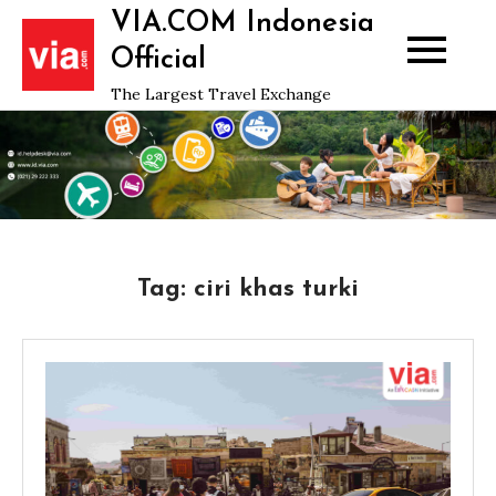
Skip
VIA.COM Indonesia
to
Official
content
The Largest Travel Exchange
Tag:
ciri khas turki