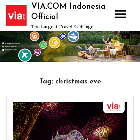
Skip
VIA.COM Indonesia
to
Official
content
The Largest Travel Exchange
Tag:
christmas eve