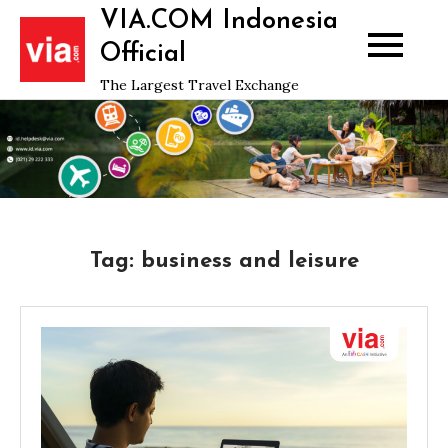
Skip
VIA.COM Indonesia
to
Official
content
The Largest Travel Exchange
Tag:
business and leisure