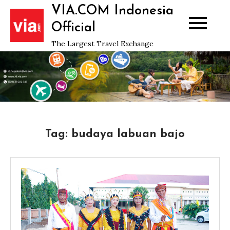
Skip
VIA.COM Indonesia
to
Official
content
The Largest Travel Exchange
Tag:
budaya labuan bajo