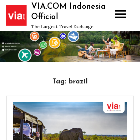
Skip
VIA.COM Indonesia
to
Official
content
The Largest Travel Exchange
Tag:
brazil