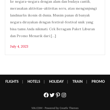
ke negara-negara dengan alam dan budaya cantik,
merasakan aktivitas-aktivitas seru, atau mengunjungi
landmarks ikonis di dunia. Musim panas di banyak
negara dirayakan dengan festival-festival unik yang
bisa tamu Anda nikmati. Cek Beragam Paket Liburan
dan Promo Menarik dari […]
July 4, 2023
FLIGHTS
|
HOTELS
|
HOLIDAY
|
TRAIN
|
PROMO
Facebook
Twitter
Pinterest
Instagram
VIA.COM - Powered by Creativ Themes