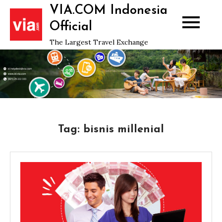
Skip
VIA.COM Indonesia
to
Official
content
The Largest Travel Exchange
Tag:
bisnis millenial