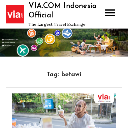
Skip
VIA.COM Indonesia
to
Official
content
The Largest Travel Exchange
Tag:
betawi