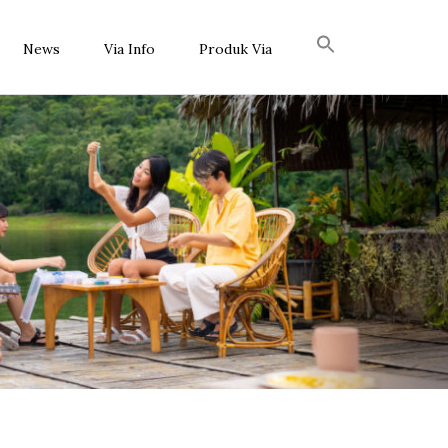
News
Via Info
Produk Via