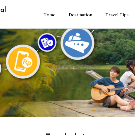
al
Home
Destination
Travel Tips