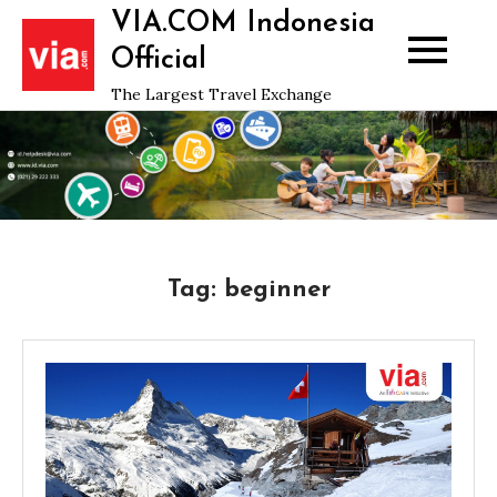
Skip
VIA.COM Indonesia
to
Official
content
The Largest Travel Exchange
Tag:
beginner