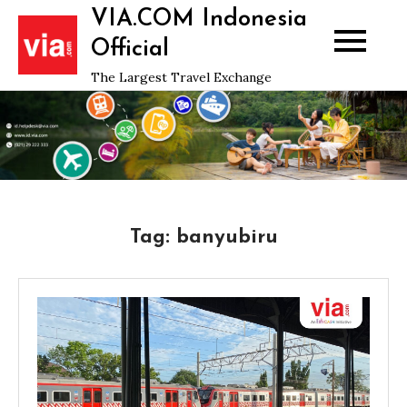
Skip
VIA.COM Indonesia
to
Official
content
The Largest Travel Exchange
Tag:
banyubiru