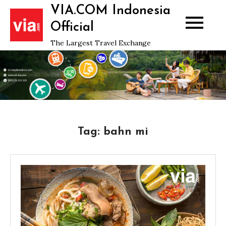
Skip
VIA.COM Indonesia
to
Official
content
The Largest Travel Exchange
Tag:
bahn mi