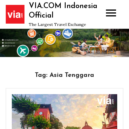
Skip
VIA.COM Indonesia
to
Official
content
The Largest Travel Exchange
Tag:
Asia Tenggara