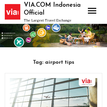
Skip
VIA.COM Indonesia
to
Official
content
The Largest Travel Exchange
Tag:
airport tips