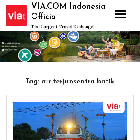
Skip
VIA.COM Indonesia
to
Official
content
The Largest Travel Exchange
Tag:
air terjunsentra batik