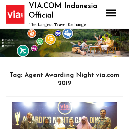
Skip
VIA.COM Indonesia
to
Official
content
The Largest Travel Exchange
Tag:
Agent Awarding Night via.com
2019