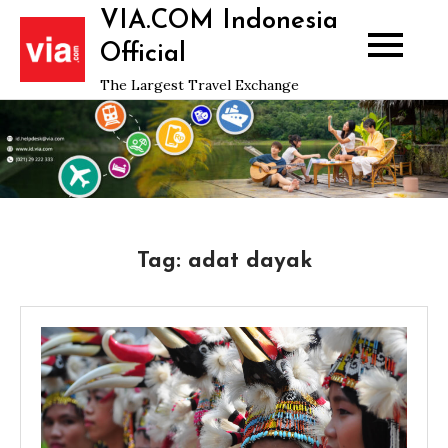
Skip
VIA.COM Indonesia
to
Official
content
The Largest Travel Exchange
Tag:
adat dayak