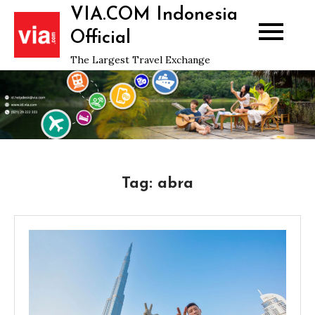
Skip
VIA.COM Indonesia
to
Official
content
The Largest Travel Exchange
Tag:
abra