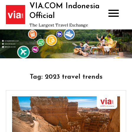
Skip
VIA.COM Indonesia
to
Official
content
The Largest Travel Exchange
Tag:
2023 travel trends