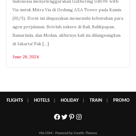
Indonesia menyelenggarakan Gathering GROW with
Via untuk Mitra Via di Gedung AXA Tower pada Kamis
(30/5). Event ini diupayakan memenuhi kebutuhan para
agen perjalanan. Setelah sukses di Bali, Balikpapan,
Samarinda, dan Medan, akhirnya kali ini dilangsungkan
di Jakarta! Pak […]
June 26, 2024
FLIGHTS
|
HOTELS
|
HOLIDAY
|
TRAIN
|
PROMO
Facebook
Twitter
Pinterest
Instagram
VIA.COM - Powered by Creativ Themes