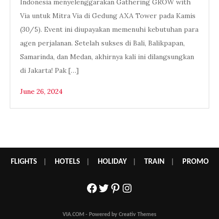
Indonesia menyelenggarakan Gathering GROW with
Via untuk Mitra Via di Gedung AXA Tower pada Kamis
(30/5). Event ini diupayakan memenuhi kebutuhan para
agen perjalanan. Setelah sukses di Bali, Balikpapan,
Samarinda, dan Medan, akhirnya kali ini dilangsungkan
di Jakarta! Pak […]
June 26, 2024
FLIGHTS
|
HOTELS
|
HOLIDAY
|
TRAIN
|
PROMO
Facebook
Twitter
Pinterest
Instagram
VIA.COM - Powered by Creativ Themes