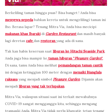
Berkeliling taman hingga puas? Bisa banget ! Anda bisa
menyewa sepeda
bahkan kereta untuk mengelilingi taman ini
lho. Berasa lapar? Tenang Mitra Via, Anda bisa mecicipi
makanan khas Ibaraki
di
Garden Restaurant
dan masih banyak
lagi deretan
cafe
dan
restoran
yang ada di sana.
Tak kan habis keseruan saat
liburan ke Hitachi Seaside Park
,
Anda juga bisa mampir ke
taman hiburan “
Pleasure Garden
“.
Di sana, tamu Anda bisa melihat
pemandangan taman cantik
ini dengan ketinggian 100 meter dengan
menaiki Bianglala
raksasa
yang menjadi simbol
Pleasure Garden
. Dijamin akan
menjadi
liburan yang tak terlupakan
.
Mitra Via, walaupun situasi saat ini terkait mewabahnya
COVID-19 sangat mengganggu kita, sehingga mengang
transaski Anda. Mitra Via tidak perlu khawatir, tetap tenang