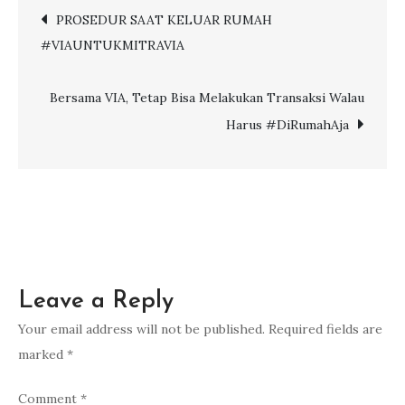
Post
PROSEDUR SAAT KELUAR RUMAH
TAMAN
#VIAUNTUKMITRAVIA
CANTIK
navigation
DI
JEPANG
Bersama VIA, Tetap Bisa Melakukan Transaksi Walau
Harus #DiRumahAja
Leave a Reply
Your email address will not be published.
Required fields are
marked
*
Comment
*