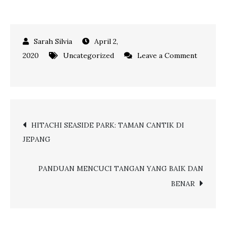
April 2,
2020
Uncategorized
Leave a Comment
on
Bersama
VIA,
Tetap
Post
HITACHI SEASIDE PARK: TAMAN CANTIK DI
Bisa
JEPANG
Melakukan
navigation
Transaksi
Walau
PANDUAN MENCUCI TANGAN YANG BAIK DAN
Harus
BENAR
#DiRumahAja